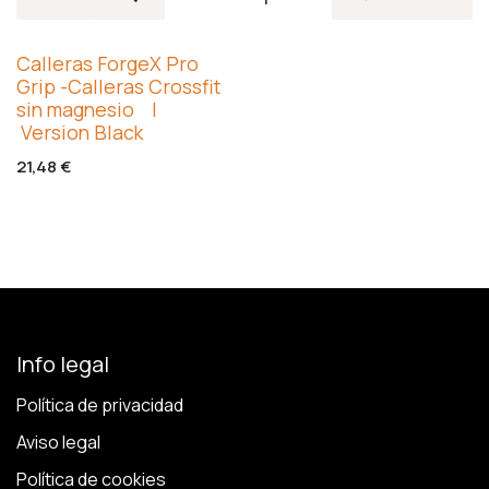
NUEVO STOCK
Calleras ForgeX Pro
Grip -Calleras Crossfit
sin magnesio |
Version Black
21,48
€
Info legal
Política de privacidad
Aviso legal
Política de cookies